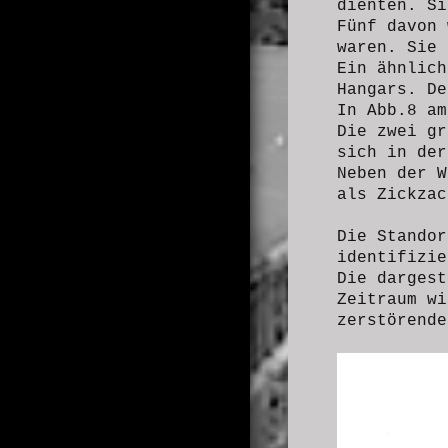
dienten. S
Fünf davon 
waren. Sie 
Ein ähnlic
Hangars. De
In Abb.8 am
Die zwei gr
sich in der
Neben der W
als Zickza
Die Standor
identifizi
Die dargest
Zeitraum wi
zerstörend