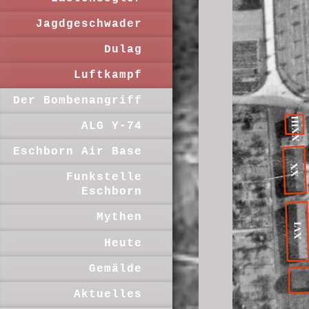
Jagdgeschwader
Dulag
Luftkampf
Der Bombenangriff
ALG Y-74
Eschborn Air Base
Funkstelle
Eschborn
Mythen
Heute
Gemälde
Aktuelles