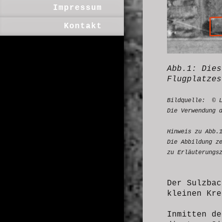
Impressum
Kontakt
Abb.1: Die
Flugplatze
Bildquelle: © L
Die Verwendung 
Hinweis zu Abb.
Die Abbildung z
zu Erläuterungs
Der Sulzbac
kleinen Kre
Inmitten de