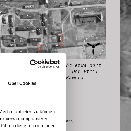
Die Gruppe in Abb.2 steht etwa dort
der rote Punkt befindet. Der Pfeil
 die Blickrichtung der Kamera.
Über Cookies
 Medien anbieten zu können
hrer Verwendung unserer
 © Luftbilddatenbank Dr. Carls GmbH,
 führen diese Informationen
datenbank.de