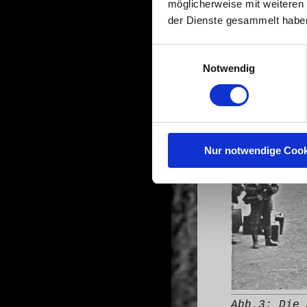
möglicherweise mit weiteren
Verfügung geste
der Dienste gesammelt habe
Einen noch 
Einwilligungsauswahl
geben die n
Notwendig
Nur notwendige Cook
Abb.3: Die 