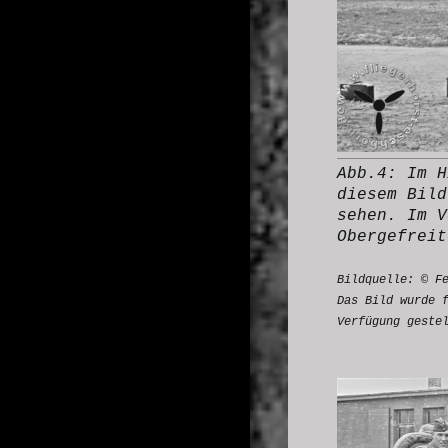
Abb.4: Im H
diesem Bild
sehen. Im V
Obergefreit
Bildquelle: © F
Das Bild wurde 
Verfügung geste