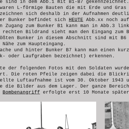
ie sind in dem Abb.1 mit B1-B7 gekennzeichne
waren L-förmige Bauten die mit Erde und Gras
zeichnen sich deshalb in der Aufnahmen deutl
her Bunker befindet sich
HEUTE
Abb.xx noch auf
n Zugang zum Bunker B1 kann man in Abb.3 lin
 rechten Bildrand sieht man den Eingang zum 
ößten Bunker in diesem Abschnitt sind mit B6
 Nähe zum Haupteingang.
ache und hinter Bunker B7 kann man einen kur
ck- oder Laufgraben bezeichnet) erkennen.
te der folgenden Fotos mit den Soldaten wurd
ert. Die roten Pfeile zeigen dabei die Blickr
ellte Luftaufnahme ist vom 30. Oktober 1943 
e die Bilder aus dem Lager. Der ganze Bereic
e
Bombenangriff
erfolgte erst 10 Monate späte