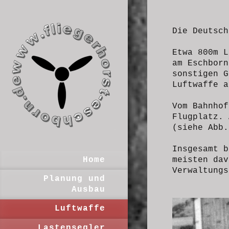
Die Deutsch
Etwa 800m L
am Eschborn
sonstigen G
Luftwaffe a
Vom Bahnhof
Flugplatz. 
(siehe Abb.
Insgesamt b
meisten dav
Home
Verwaltungs
Planung und
Ausbau
Luftwaffe
Lastensegler