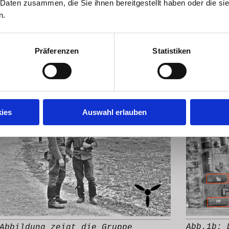
 Daten zusammen, die Sie ihnen bereitgestellt haben oder die s
llt.
n.
besseren Überblick über die Baracken in dies
achfolgenden Bilder.
Präferenzen
Statistiken
ies
Auswahl erlauben
Abb.1b: 
Abbildung zeigt die Gruppe