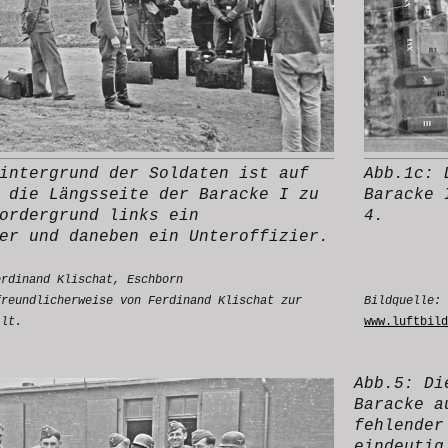
intergrund der Soldaten ist auf
Abb.1c: 
 die Längsseite der Baracke I zu
Baracke 
ordergrund links ein
4.
er und daneben ein Unteroffizier.
erdinand Klischat, Eschborn
freundlicherweise von Ferdinand Klischat zur
Bildquelle:
llt.
www.luftbild
Abb.5: Di
Baracke a
fehlender
eindeutig