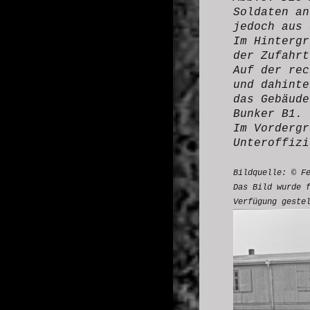
Soldaten an
jedoch aus
Im Hintergr
der Zufahrt
Auf der rec
und dahinte
das Gebäude
Bunker B1.
Im Vordergr
Unteroffizi
Bildquelle: © F
Das Bild wurde 
Verfügung geste