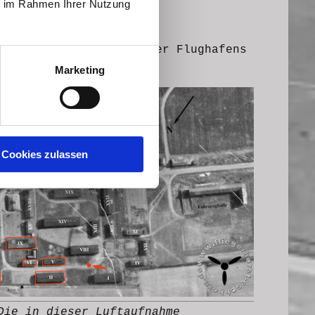
ie im Rahmen Ihrer Nutzung
em Bereich des Eschborner Flughafens
Marketing
Cookies zulassen
Die in dieser Luftaufnahme