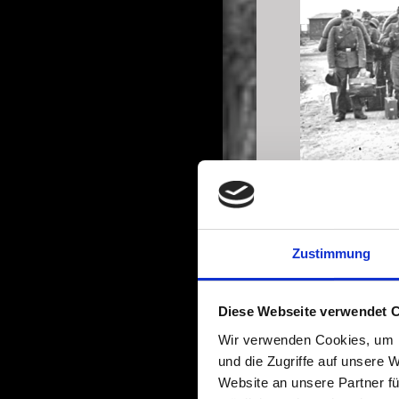
Abb.2: Die 
Soldaten, d
Abreise vor
Zustimmung
dem Flugpla
Unterkünfte
links nach 
Diese Webseite verwendet 
erkennen, d
Luftaufnah
Wir verwenden Cookies, um I
und die Zugriffe auf unsere 
Bildquelle: © F
Website an unsere Partner fü
Das Bild wurde 