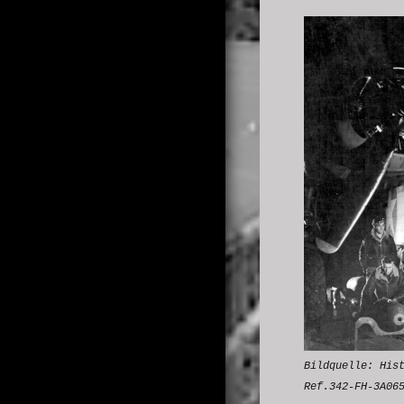
Bildquelle: His
Ref.342-FH-3A06