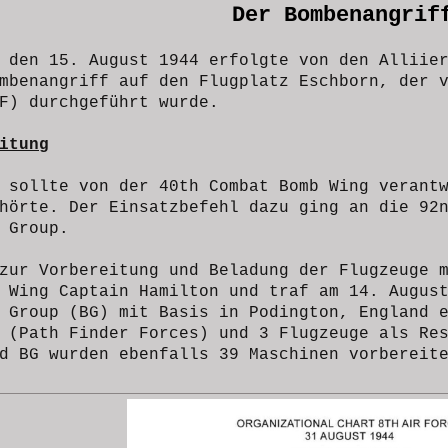
Der Bombenangri
g den 15. August 1944 erfolgte von den Alliie
mbenangriff auf den
Flugplatz Eschborn, der
F) durchgeführt wurde
.
itung
 sollte von der 40th Combat Bomb Wing verant
hörte. Der Einsatzbefehl dazu ging an die 92
 Group.
zur Vorbereitung und Beladung der Flugzeuge 
 Wing Captain Hamilton und traf am 14. Augus
 Group (BG) mit Basis in Podington, England 
 (Path Finder Forces) und 3 Flugzeuge als Re
d BG wurden ebenfalls 39 Maschinen vorbereit