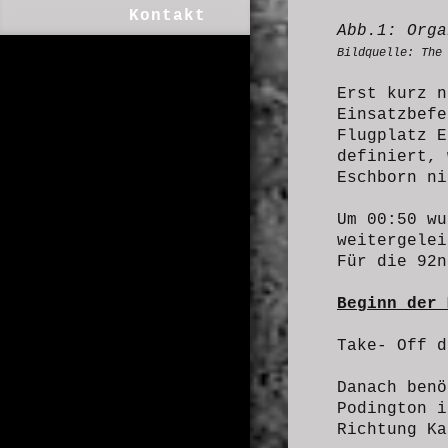
Kontakt
Abb.1: Orga
Bildquelle:
The
Erst kurz n
Einsatzbefe
Flugplatz E
definiert,
Eschborn ni
Um 00:50 wu
weitergelei
Für die 92n
Beginn der 
Take- Off d
Danach benö
Podington i
Richtung Ka