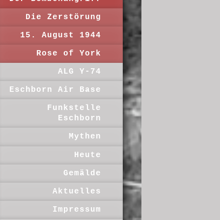
Die Zerstörung
15. August 1944
Rose of York
ALG Y-74
Eschborn Air Base
Funkstelle
Eschborn
Mythen
Heute
Gemälde
Aktuelles
Impressum