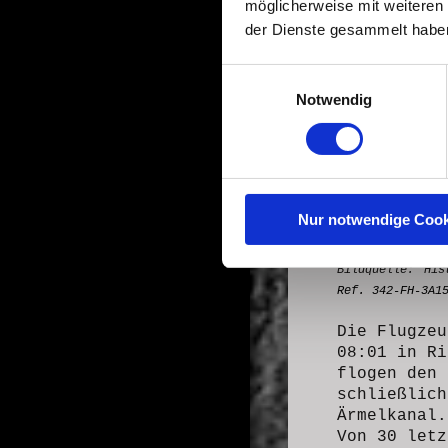
möglicherweise mit weiteren
der Dienste gesammelt habe
Einwilligungsauswahl
Notwendig
Nur notwendige Cook
Bildquelle:
His
Ref. 342-FH-3A1
Die Flugzeu
08:01 in Ri
flogen den 
schließlich
Ärmelkanal.
Von 30 letz