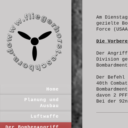
Am Diensta
gezielte
Bo
Force (USAA
Die Vorbere
Der Angriff
Division ge
Bombardment
Der Befehl 
40th Combat
Bombardment
Home
davon 2 PFF
Planung und
Bei der 92n
Ausbau
Luftwaffe
Der Bombenangriff