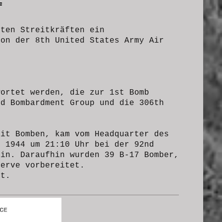
ff
rten Streitkräften
ein
von
der 8th United States Army Air
wortet werden, die zur 1st Bomb
nd Bombardment Group und die 306th
mit Bomben, kam vom Headquarter des
t 1944 um 21:10 Uhr bei der 92nd
ein. Daraufhin wurden 39 B-17 Bomber,
serve vorbereitet.
et.