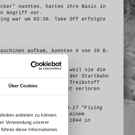
ecker“ nannten, hatten ihre Basis in
en Angriff vor.
fing war um 03:30. Take Off erfolgte
Maschinen aufkam, konnten 8 von 39 B-
glückte beim Take- Off, weil sie die
ugzeug streifte am Ende der Startbahn
end fing sie Feuer, der Treibstoff
Über Cookies
lusive Pilot und Co-Pilot verloren
er blieb unverletzt.
as Wrack einer Boeing B-17 "Flying
" (A/C No. 231278) bei einem
 Medien anbieten zu können
n Unglück am 4. Januar 1944 in
hrer Verwendung unserer
 führen diese Informationen