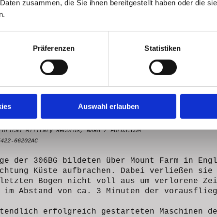
 Daten zusammen, die Sie ihnen bereitgestellt haben oder die s
n.
Präferenzen
Statistiken
ies
Auswahl erlauben
torical Military Records, NARA / FOLD3.COM
5422-66202AC
ge der 306BG bildeten über Mount Farm in Eng
chtung Küste aufbrachen. Dabei verließen sie
letzten Bogen nicht voll aus um verlorene Ze
 im Abstand von ca. 3 Minuten der vorausflie
tendlich erfolgreich gestarteten Maschinen d