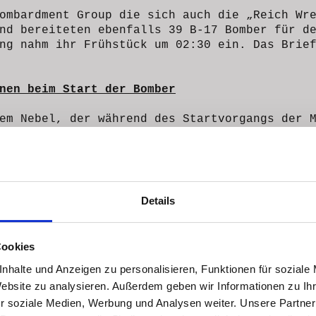
ombardment Group die sich auch die „Reich Wr
nd bereiteten ebenfalls 39 B-17 Bomber für d
ng nahm ihr Frühstück um 02:30 ein. Das Brie
nen beim Start der Bomber
em Nebel, der während des Startvorgangs der 
ieser Gruppe nicht mehr starten.
e B-17 mit der Kennzeichnung 42-102558 verun
Startgeschwindigkeit nicht erreichte. Das Fl
und bohrte sich dann in den Boden. Anschließ
Details
ben explodierten. 5 Besatzungsmitglieder ink
eben. 3 Mann wurden nur leicht verletzt. Ein
Cookies
Abb.3: D
Fortress
nhalte und Anzeigen zu personalisieren, Funktionen für soziale
ähnliche
Website zu analysieren. Außerdem geben wir Informationen zu I
England.
r soziale Medien, Werbung und Analysen weiter. Unsere Partner