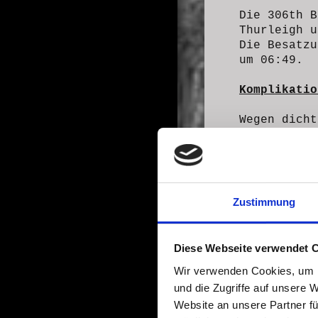
Die 306th B
Thurleigh u
Die Besatzu
um 06:49.
Komplikatio
Wegen dicht
17 Bomber d
Eine weiter
notwendige 
eine Hecke 
Zustimmung
und die Bom
dabei ihr L
Diese Webseite verwendet 
Wir verwenden Cookies, um I
und die Zugriffe auf unsere 
Website an unsere Partner fü