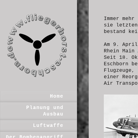
Immer mehr 
sie letzten
bestand kei
Am 9. April
Rhein Main 
Seit 18. Ok
Eschborn be
Flugzeuge, 
einer Reorg
Air Transpo
Home
Planung und
Ausbau
Luftwaffe
Der Bombenangriff