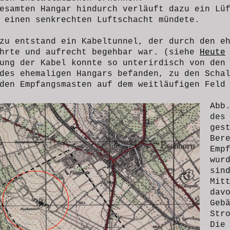
esamten Hangar hindurch verläuft dazu ein Lü
 einen senkrechten Luftschacht mündete.
zu entstand ein Kabeltunnel, der durch den e
ührte und aufrecht begehbar war. (siehe
Heute
ung der Kabel konnte so unterirdisch von den
des ehemaligen Hangars befanden, zu den Scha
den Empfangsmasten auf dem weitläufigen Feld
Abb
des
ges
Ber
Emp
wur
sin
Mit
dav
Geb
Str
Die