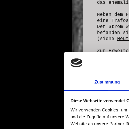
das ehemali
Neben dem H
eine Trafos
Der Strom 
befanden si
(siehe
Heut
Zur Erweite
Flachdachge
hohen Räume
Zustimmung
Diese Webseite verwendet 
Wir verwenden Cookies, um I
und die Zugriffe auf unsere 
Website an unsere Partner fü