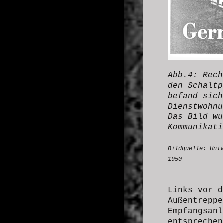
Abb.4: Rec
den Schaltp
befand sich
Dienstwohnu
Das Bild wu
Kommunikati
Bildquelle: Uni
1950
Links vor d
Außentreppe
Empfangsan
entsprechen