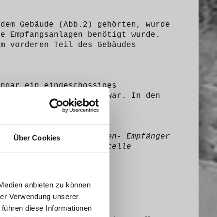
 dem Gebäude (Abb.2) gehörten, wurde
ie Empfangsanlagen benötigt wurde.
Im vorderen Teil des Gebäudes
angar ein eingeschossiges
Hauptgebäude verbunden war. In den
(siehe Abb.3)
halttafeln der Kurzwellen- Empfänger
Über Cookies
 Anbau in der Empfangsstelle
.
 Medien anbieten zu können
hrer Verwendung unserer
 führen diese Informationen
© J. Lenhart