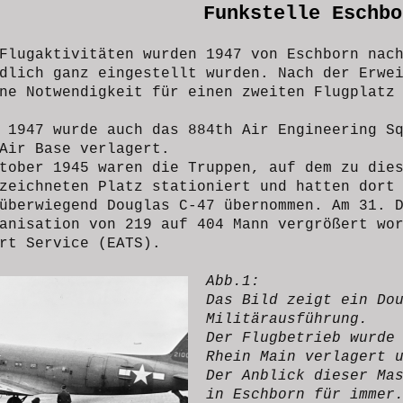
Funkstelle Eschbo
Flugaktivitäten wurden 1947 von Eschborn nac
dlich ganz eingestellt wurden. Nach der Erwe
ne Notwendigkeit für einen zweiten Flugplatz
 1947 wurde auch das 884th Air Engineering S
Air Base verlagert.
tober 1945 waren die Truppen, auf dem zu die
zeichneten Platz stationiert und hatten dort
überwiegend Douglas C-47 übernommen. Am 31. 
anisation von 219 auf 404 Mann vergrößert wo
rt Service (EATS).
Abb.1:
Das Bild zeigt ein Do
Militärausführung.
Der Flugbetrieb wurde
Rhein Main verlagert 
Der Anblick dieser Ma
in Eschborn für immer