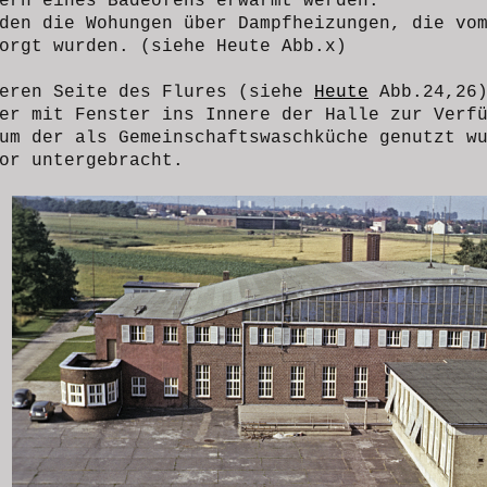
ern eines Badeofens erwärmt werden.
den die Wohungen über Dampfheizungen, die vo
orgt wurden. (siehe Heute Abb.x)
deren Seite des Flures (siehe
Heute
Abb.24,26)
er mit Fenster ins Innere der Halle zur Verf
um der als Gemeinschaftswaschküche genutzt w
or untergebracht.