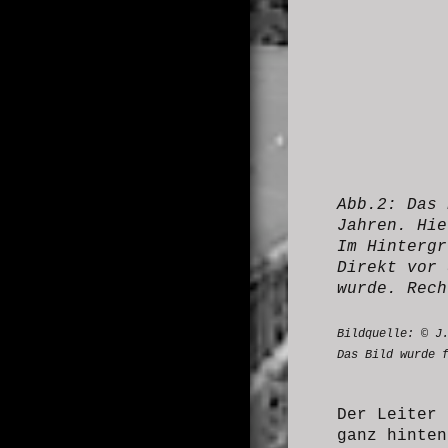
Abb.2: Das 
Jahren. Hie
Im Hintergr
Direkt vor 
wurde. Rech
Bildquelle: © J
Das Bild wurde f
Der Leiter 
ganz hinte