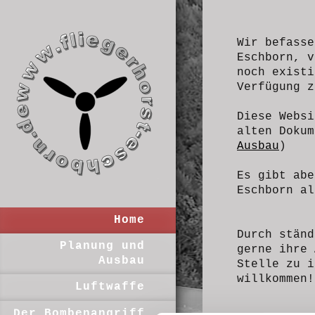
Wir befasse
Eschborn, 
noch existi
Verfügung z
Diese Websi
alten Doku
Ausbau
)
Es gibt abe
Eschborn al
Home
Durch ständ
Planung und
gerne ihre 
Ausbau
Stelle zu i
willkommen!
Luftwaffe
Der Bombenangriff