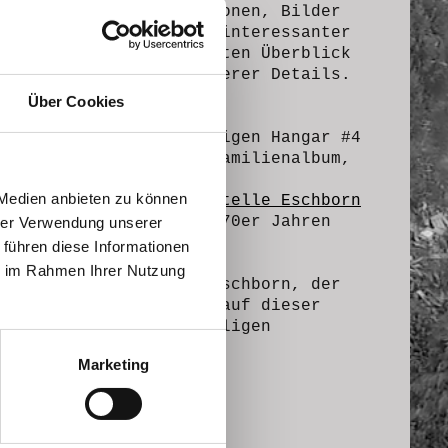
e gesammelten Informationen, Bilder
um diese Webseite noch interessanter
uftwaffe
, einen sehr guten Überblick
g der Baracken und weiterer Details.
Über Cookies
über 20 Jahre im ehemaligen Hangar #4
bseite Bilder aus dem Familienalbum,
 Medien anbieten zu können
die auf der Seite
Funkstelle Eschborn
ie ich selbst seit den 70er Jahren
hrer Verwendung unserer
 führen diese Informationen
ie im Rahmen Ihrer Nutzung
ss, Stadtarchivar von Eschborn, der
 beigetragen hat, dass auf dieser
ichte rund um den ehemaligen
Marketing