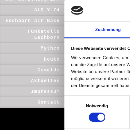
Besonderer 
und Kontakt
ALG Y-74
zu gestalt
Eschborn Air Base
über die Ko
Zustimmung
Funkstelle
Außerorden
Eschborn
Herr J. Len
auf dem alt
Diese Webseite verwendet 
Mythen
aus der Ze
Wir verwenden Cookies, um I
Von ihm st
Heute
verarbeitet
und die Zugriffe auf unsere 
Gemälde
sammeln kon
Website an unsere Partner fü
möglicherweise mit weiteren
Aktuelles
Bedanken mö
der Dienste gesammelt habe
in gemeinsa
Impressum
Website nun
Einwilligungsauswahl
Flugplatz E
Kontakt
Notwendig