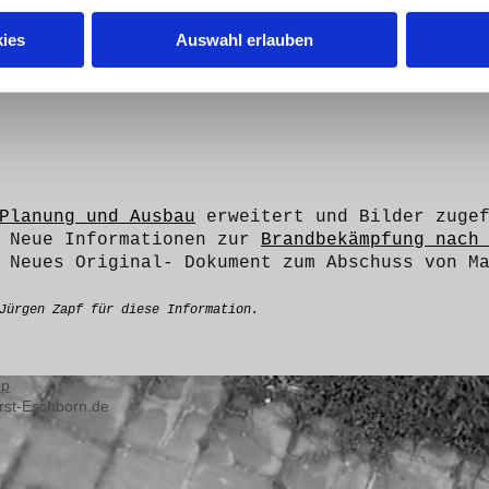
ies
Auswahl erlauben
Fliegerhorst-Eschborn
Planung und Ausbau
erweitert und Bilder zugef
: Neue Informationen zur
Brandbekämpfung nach
: Neues Original- Dokument zum Abschuss von M
 Jürgen Zapf für diese
Information.
ap
rst-Eschborn.de