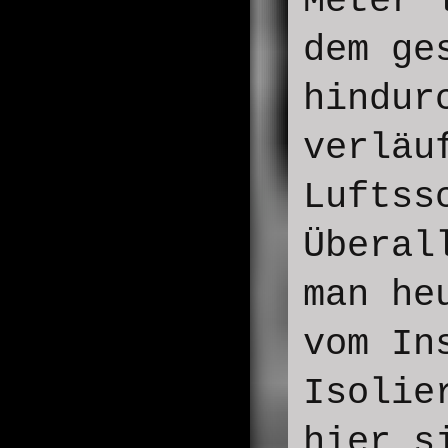
Meter 
dem ge
hindur
verläu
Luftss
Überal
man he
vom In
Isolie
hier s