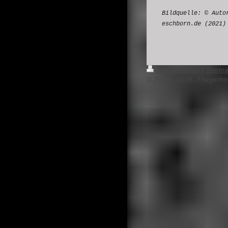
Bildquelle:
© Auto
eschborn.de (2021)
Druckversion
|
Sitem
© 2017 - 2026, Fliegerho