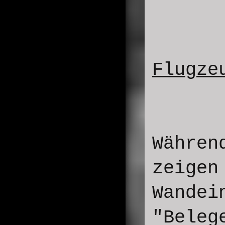
Flugze
Währen
zeigen
Wandei
"Beleg