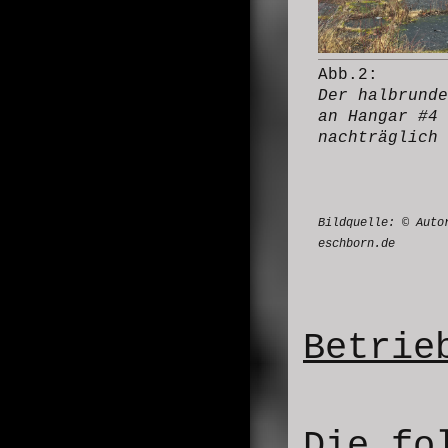
Abb.2:
Der halbrunde
an Hangar #4
nachträglich 
Bildquelle:
© Auto
eschborn.de
Betrie
Die fo