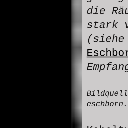
die Rä
stark 
(siehe
Eschbo
Empfan
Bildquel
eschborn.