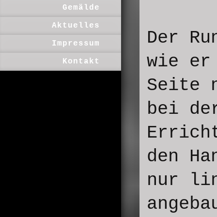
Gemälde
Aktuelles
Der Ru
Impressum
wie er
Kontakt
Seite 
bei de
Errich
den Ha
nur li
angeba