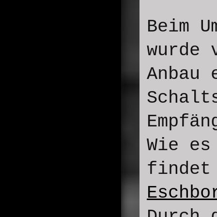
Beim U
wurde 
Anbau 
Schalt
Empfän
Wie es
findet
Eschbo
Durch 