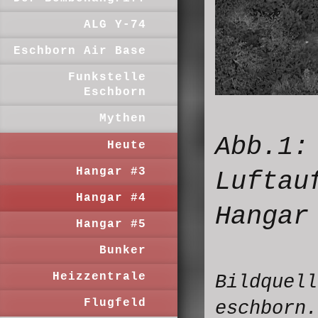
ALG Y-74
Eschborn Air Base
Funkstelle
Eschborn
Mythen
Abb.1:
Heute
Hangar #3
Luftau
Hangar #4
Hangar
Hangar #5
Bunker
Heizzentrale
Bildquel
Flugfeld
eschborn.