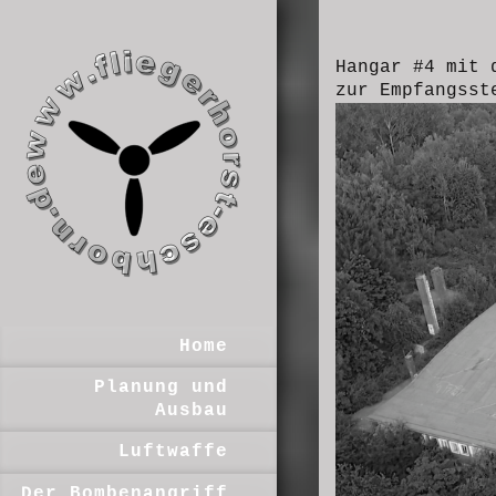
Hangar #4 mit 
zur Empfangsst
Home
Planung und
Ausbau
Luftwaffe
Der Bombenangriff