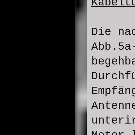
Kabelt
Die na
Abb.5a
begehb
Durchf
Empfän
Antenn
unteri