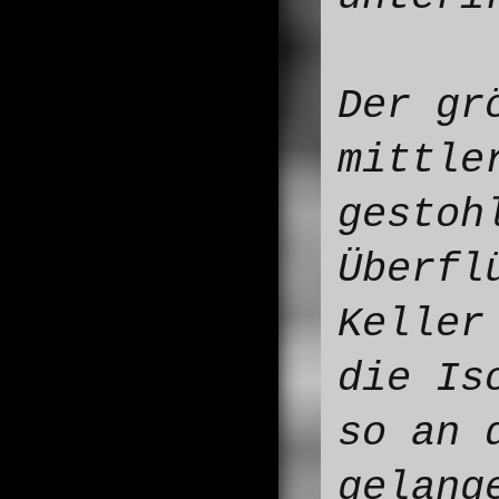
Der gr
mittle
gestoh
Überfl
Keller
die Is
so an 
gelang