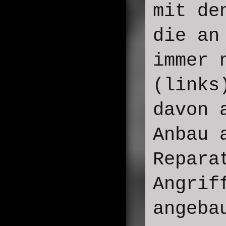
mit de
die an
immer 
(links
davon 
Anbau 
Repara
Angrif
angeba