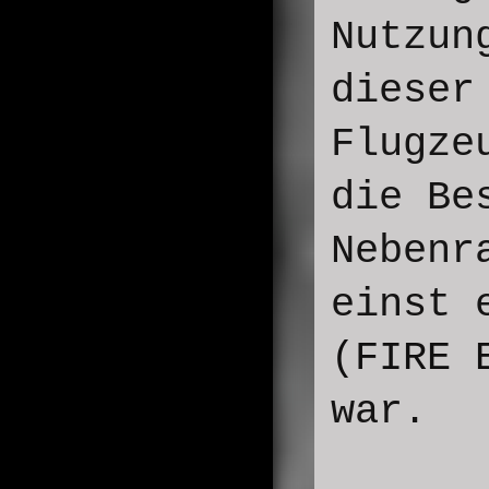
Nutzun
dieser
Flugze
die Be
Nebenr
einst 
(FIRE
war.