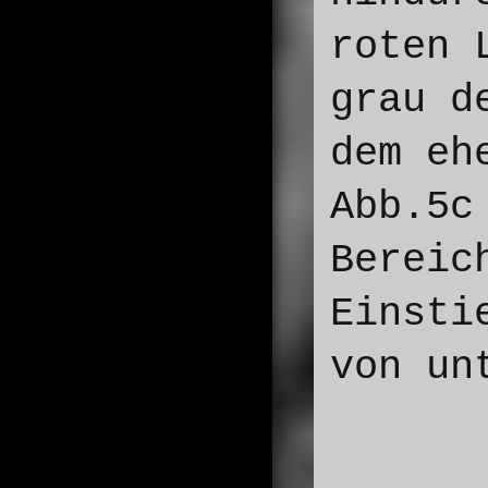
roten 
grau d
dem eh
Abb.5c
Bereic
Einsti
von un