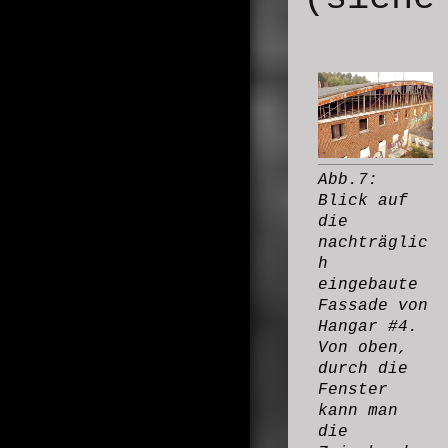
Abb.7:
Blick auf
die
nachträglic
h
eingebaute
Fassade von
Hangar #4.
Von oben,
durch die
Fenster
kann man
die