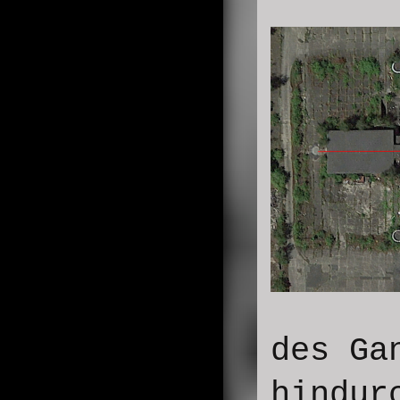
des Ga
hindur