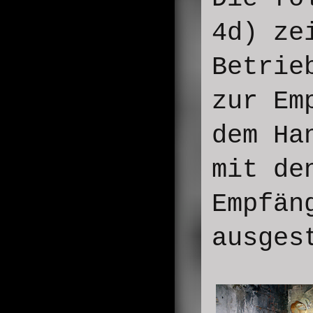
4d) ze
Betrie
zur Em
dem Ha
mit de
Empfän
ausges