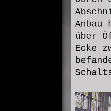
Abschn
Anbau 
über Ö
Ecke z
befand
Schalt