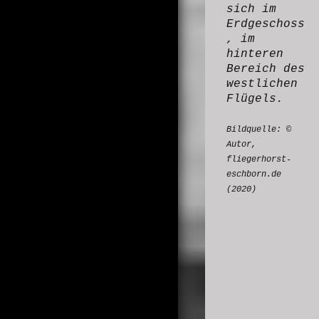
sich im
Erdgeschoss
, im
hinteren
Bereich des
westlichen
Flügels.
Bildquelle:
©
Autor,
fliegerhorst-
eschborn.de
(2020)