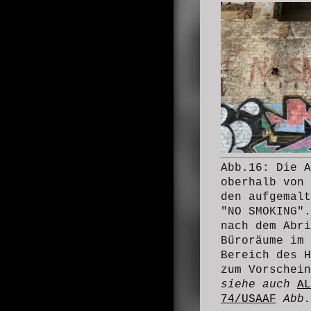
Abb.16: Die A
oberhalb von 
den aufgemalt
"NO SMOKING".
nach dem Abri
Büroräume im 
Bereich des H
zum Vorschein
siehe auch
AL
74/USAAF
Abb.