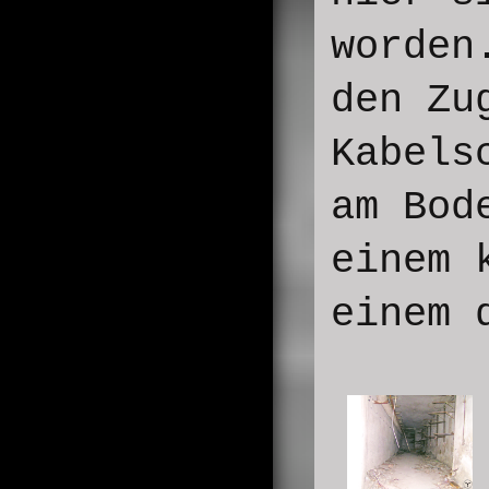
worden
den Zu
Kabels
am Bod
einem 
einem 