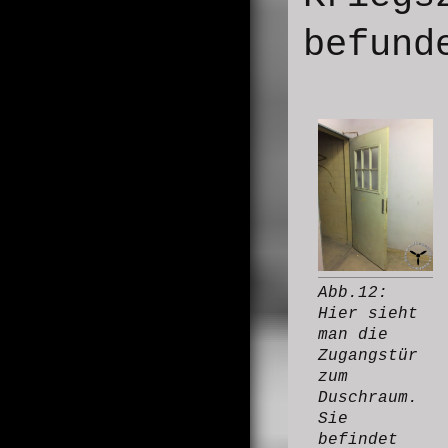
befund
Abb.12:
Hier sieht
man die
Zugangstür
zum
Duschraum.
Sie
befindet