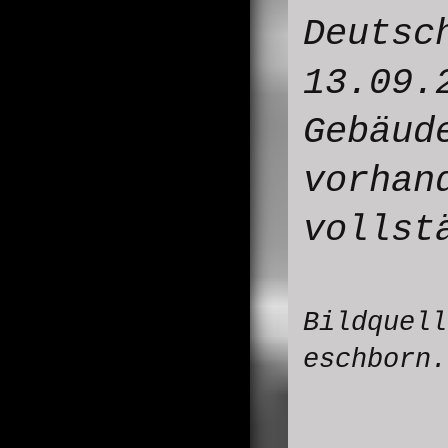
Deutsc
13.09.
Gebäud
vorhan
vollst
Bildquel
eschborn.