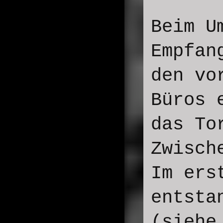
Beim U
Empfan
den vo
Büros 
das To
Zwisch
Im ers
entsta
(sieh